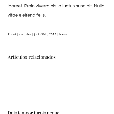
laoreet. Proin viverra nisl a luctus suscipit. Nulla
vitae eleifend felis.
Por
alojapro_dev
|
junio 30th, 2015
|
News
Artículos relacionados
Duis tempor turpis neque
Pra