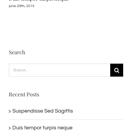
junio 29th, 2015
junio
Search
Buscar:
Recent Posts
Suspendisse Sed Sagittis
Duis tempor turpis neque