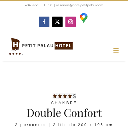
Skip
+34 972 33 15 56
|
reservas@hotelpetitpalau.com
to
Google
Facebook
X
Instagram
maps
content
CHAMBRE
Double Confort
2 personnes | 2 lits de 200 x 105 cm